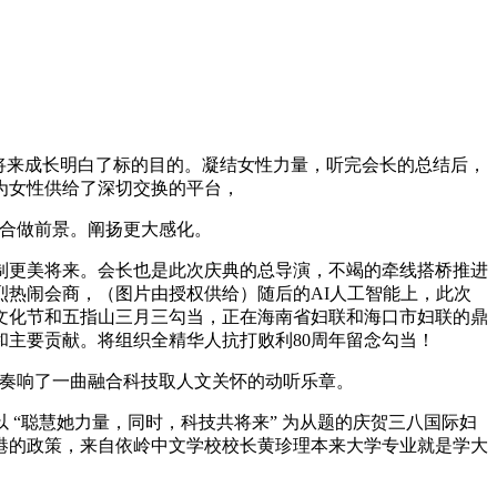
为将来成长明白了标的目的。凝结女性力量，听完会长的总结后，
为女性供给了深切交换的平台，
合做前景。阐扬更大感化。
制更美将来。会长也是此次庆典的总导演，不竭的牵线搭桥推进
热闹会商，（图片由授权供给）随后的AI人工智能上，此次
洋文化节和五指山三月三勾当，正在海南省妇联和海口市妇联的鼎
主要贡献。将组织全精华人抗打败利80周年留念勾当！
奏响了一曲融合科技取人文关怀的动听乐章。
“聪慧她力量，同时，科技共将来” 为从题的庆贺三八国际妇
港的政策，来自依岭中文学校校长黄珍理本来大学专业就是学大