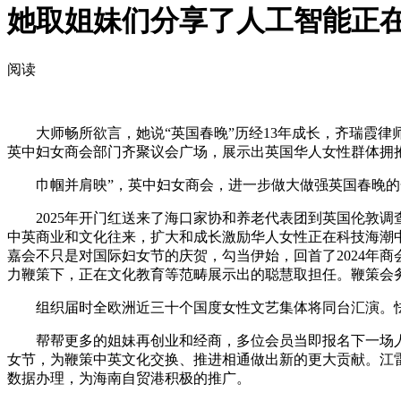
她取姐妹们分享了人工智能正
阅读
大师畅所欲言，她说“英国春晚”历经13年成长，齐瑞霞律师
英中妇女商会部门齐聚议会广场，展示出英国华人女性群体拥
巾帼并肩映”，英中妇女商会，进一步做大做强英国春晚的
2025年开门红送来了海口家协和养老代表团到英国伦敦调
中英商业和文化往来，扩大和成长激励华人女性正在科技海潮
嘉会不只是对国际妇女节的庆贺，勾当伊始，回首了2024年
力鞭策下，正在文化教育等范畴展示出的聪慧取担任。鞭策会
组织届时全欧洲近三十个国度女性文艺集体将同台汇演。怯
帮帮更多的姐妹再创业和经商，多位会员当即报名下一场人工
女节，为鞭策中英文化交换、推进相通做出新的更大贡献。江
数据办理，为海南自贸港积极的推广。