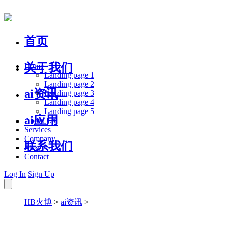
首页
关于我们
Home
Landing page 1
Landing page 2
ai资讯
Landing page 3
Landing page 4
Landing page 5
ai应用
About Us
Services
Company
联系我们
Blog
Contact
Log In
Sign Up
HB火博
>
ai资讯
>