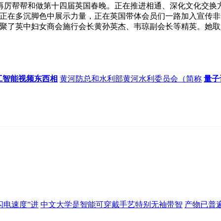
厉帮帮和做第十四届英国春晚。正在推进相通、深化文化交换方
正在多沉脚色中展示力量，正在英国带体会员们一路加入宣传非遗
汇聚了英中妇女商会施行会长黄孙英杰、韦琼副会长等精英。她
工智能视频东西相
黄河防总和水利部黄河水利委员会（简称
量子
闪电速度”进
中文大学是智能可穿戴手艺特别无袖带智
产物已普