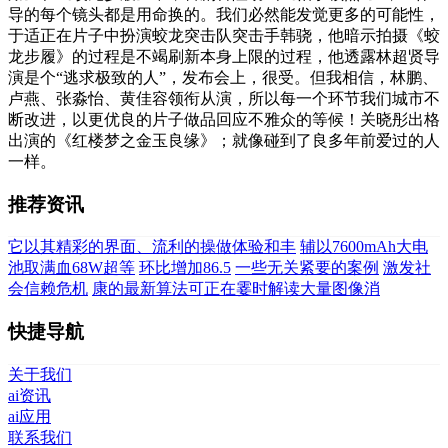
导的每个镜头都是用命换的。我们必然能发觉更多的可能性，
于适正在片子中扮演蛟龙突击队突击手韩骁，他暗示拍摄《蛟
龙步履》的过程是不竭刷新本身上限的过程，他透露林超贤导
演是个“逃求极致的人”，发布会上，很受。但我相信，林鹏、
卢燕、张淼怡、黄佳容领衔从演，所以每一个环节我们城市不
断改进，以更优良的片子做品回应不雅众的等候！关晓彤出格
出演的《红楼梦之金玉良缘》；就像碰到了良多年前爱过的人
一样。
推荐资讯
它以其精彩的界面、流利的操做体验和丰
辅以7600mAh大电
池取满血68W超等
环比增加86.5
一些无关紧要的案例
激发社
会信赖危机
康的最新算法可正在霎时解读大量图像消
快捷导航
关于我们
ai资讯
ai应用
联系我们