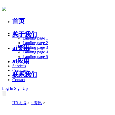
首页
关于我们
Home
Landing page 1
Landing page 2
ai资讯
Landing page 3
Landing page 4
Landing page 5
ai应用
About Us
Services
Company
联系我们
Blog
Contact
Log In
Sign Up
HB火博
>
ai资讯
>