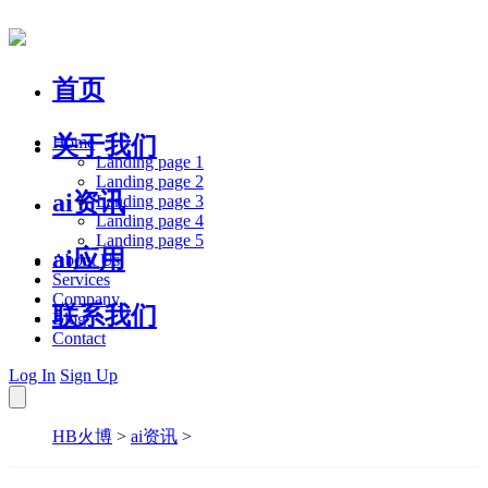
首页
关于我们
Home
Landing page 1
Landing page 2
ai资讯
Landing page 3
Landing page 4
Landing page 5
ai应用
About Us
Services
Company
联系我们
Blog
Contact
Log In
Sign Up
HB火博
>
ai资讯
>