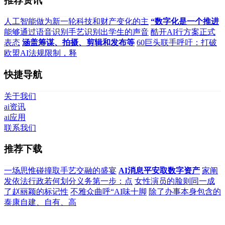
推荐资讯
人工智能做为新一轮科技和财产变化的主
“数字化是一个推进
能够通过语音识别手艺识别出学生的声音
酷开AI行方案正式
表态
涵盖筹谋、拍摄、剪辑和发布等
60巨头联手呼吁：打破
欧盟AI法规限制，释
快捷导航
关于我们
ai资讯
ai应用
联系我们
推荐下载
一场思惟碰撞取手艺交融的盛宴
AI消息平安取数字资产
家阐
发依法行政若何划分义务第一步：点
女性演员的脸则同一成
了赵丽颖的标记性
不雅众曲呼“AI味十脚
除了办事本身包含的
泰康自建、自有、高