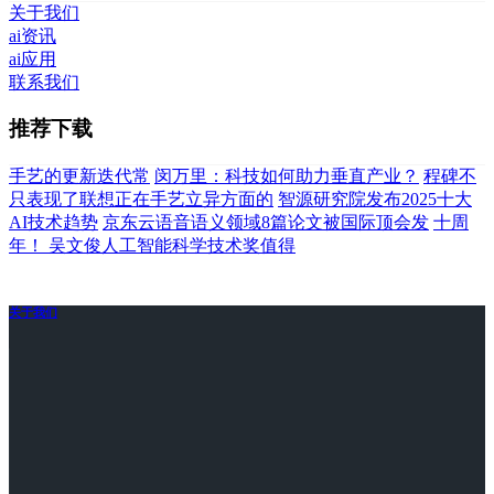
关于我们
ai资讯
ai应用
联系我们
推荐下载
手艺的更新迭代常
闵万里：科技如何助力垂直产业？
程碑不
只表现了联想正在手艺立异方面的
智源研究院发布2025十大
AI技术趋势
京东云语音语义领域8篇论文被国际顶会发
十周
年！ 吴文俊人工智能科学技术奖值得
关于我们