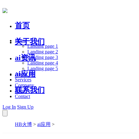
首页
关于我们
Home
Landing page 1
Landing page 2
ai资讯
Landing page 3
Landing page 4
Landing page 5
ai应用
About Us
Services
Company
联系我们
Blog
Contact
Log In
Sign Up
HB火博
>
ai应用
>