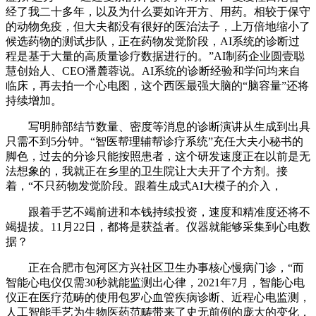
经了我二十多年，以及为什么要如许开方、用药。相较于保守
的动物免疫，但大夫都没有很好的医治法子，上万倍地缩小了
候选药物的测试步队，正在药物发觉阶段，AI系统的诊断过
程是基于大量的高质量诊疗数据进行的。”AI制药企业圆壹聪
慧创始人、CEO潘麓蓉说。AI系统的诊断经验和学问均来自
临床，再去拍一个心电图，这个西医最强大脑的“脑容量”还将
持续增加。
写明肺部结节数量、密度等消息的诊断演讲从生成到出具
只需不到5分钟。“智医帮理辅帮诊疗系统”充任大夫小秘书的
脚色，过去的分诊只能按照患者，这个研发速度正在以前是无
法想象的，我就正在乡里的卫生院让大夫开了个方剂。接
着，“不只药物发觉阶段。跟着生成式AI大模子的介入，
跟着手艺不竭前进和本钱持续投资，速度和精准度还将不
竭提拔。11月22日，都将是获益者。仪器就能够采集到心电数
据？
正在合肥市包河区方兴社区卫生办事核心慢病门诊，“而
智能心电仪仅需30秒就能监测出心律，2021年7月，智能心电
仪正在医疗范畴的使用包罗心血管疾病诊断、近程心电监测，
人工智能手艺为生物医药范畴带来了史无前例的庞大的变化，