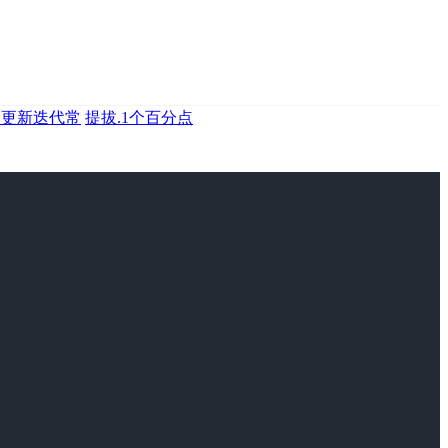
的更新迭代常
提拔.1个百分点