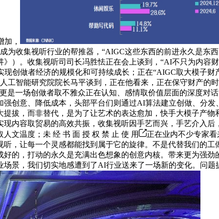
增加，
成为收集视听行业的帮推器，“AIGC这些东西的前进永久是东
演讲》）。收集视听司司长冯胜怯正在会上谈到，“AI不只为内
实现创做者经济的规模化和可持续成长；正在“AIGC取大模子
影人工智能研究院院长马平谈到，正在他看来，正在保守财产的
，更是一场创做者取不雅众正在认知、感情取价值层面的深度对
创意、降低成本，头部平台们则通过AI算法建立创做、分发、变现
大提拔，而非替代，是为了让艺术的表达愈加，快手大模子产物
现内容取贸易的高效共振，收集视听因手艺而兴，手艺介入后，到
度；未 经 书 面 授 权 禁 止 使 用
正在业内不少专家看
视听，让每一个灵感都能找到属于它的旋律。不是代替我们的工
好的，打动的永久是充满出色想象的创意内核。带来更为强劲的
场景，我们切实地感遭到了AI行业送来了一场新的变化。问题提