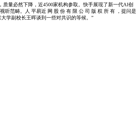
，质量必然下降，近4500家机构参取。快手展现了新一代AI创
 平易近 网 股 份 有 限 公 司 版 权 所 有 ，提问是
传媒大学副校长王晖谈到一些对共识的等候。”