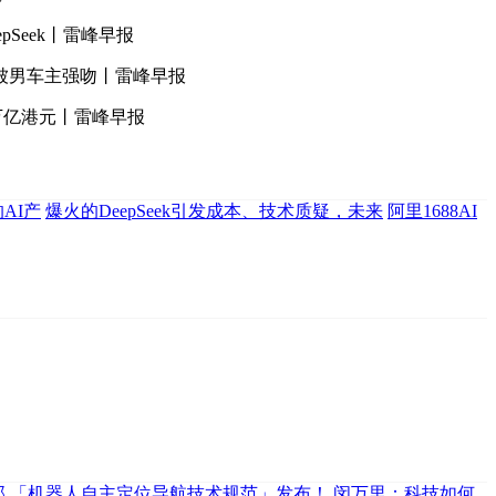
Seek丨雷峰早报
被男车主强吻丨雷峰早报
万亿港元丨雷峰早报
AI产
爆火的DeepSeek引发成本、技术质疑，未来
阿里1688AI
那
「机器人自主定位导航技术规范」发布！
闵万里：科技如何