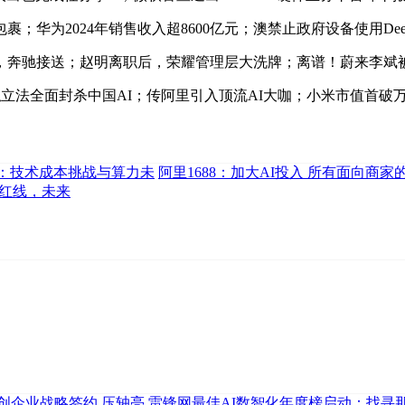
2024年销售收入超8600亿元；澳禁止政府设备使用Deep
奔驰接送；赵明离职后，荣耀管理层大洗牌；离谱！蔚来李斌
国拟立法全面封杀中国AI；传阿里引入顶流AI大咖；小米市值首破
热议：技术成本挑战与算力未
阿里1688：加大AI投入 所有面向商家的
制红线，未来
创企业战略签约 压轴亮
雷锋网最佳AI数智化年度榜启动：找寻