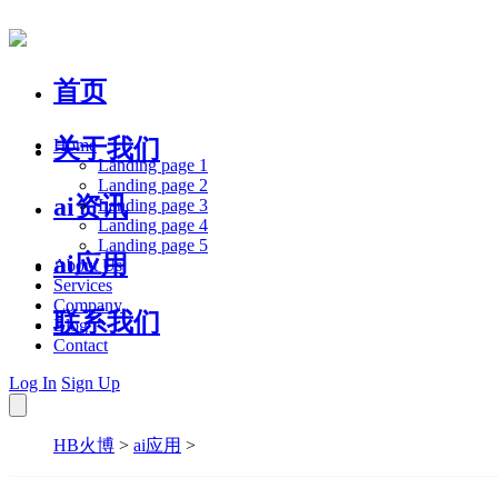
首页
关于我们
Home
Landing page 1
Landing page 2
ai资讯
Landing page 3
Landing page 4
Landing page 5
ai应用
About Us
Services
Company
联系我们
Blog
Contact
Log In
Sign Up
HB火博
>
ai应用
>